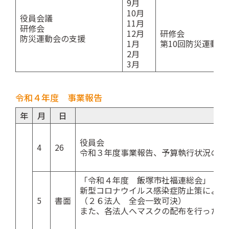
9月
10月
役員会議
11月
研修会
12月
研修会
防災運動会の支援
1月
第10回防災運動会
2月
3月
令和４年度 事業報告
年
月
日
役員会
4
26
令和３年度事業報告、予算執行状況の説
「令和４年度 飯塚市社福連総会」
新型コロナウイルス感染症防止策により
5
書面
（２６法人 全会一致可決）
また、各法人へマスクの配布を行った