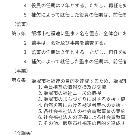
4
役員の任期は２年とする。ただし、再任を妨げ
5
補欠によって就任した役員の任期は、前任者の
（監事）
第５条
飯塚市社福連に監事２名を置き、全体会におい
2
監事は、会計及び事業を監査する。
3
監事の任期は２年とする。ただし、再任を妨げ
4
補欠によって就任した監事の任期は、前任者の
（事業）
第６条
飯塚市社福連の目的を達成するため、飯塚市及
会員相互の情報交換及び交流
飯塚市の福祉ニーズの把握
飯塚市のまちづくりに対する支援・協力
自然災害における被災者等への支援・協力
各社会福祉法人の社会貢献事業の実施状況
社会福祉法人の連携による社会貢献事業の
その他、飯塚市社福連の目的を達成するた
（会議等）