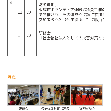
4
防災運動会
飯塚市ボランティア連絡協議会主催の防
11
20
で開催され、その運営や協議に参加して
参加者６０名（他市役所、社協職員１０
研修会
1
20
「社会福祉法人としての災害対策と役割
写真
研修会
福祉体験教育（高齢
防災運動会