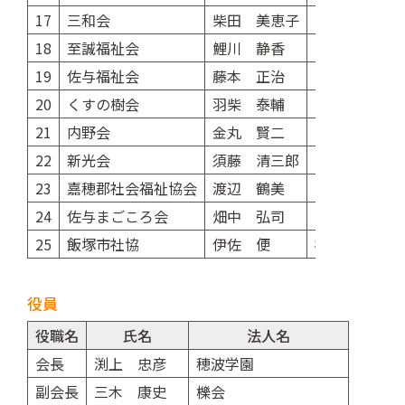
17
三和会
柴田 美恵子
軽費老人ホー
18
至誠福祉会
鯉川 静香
障がい者支援
19
佐与福祉会
藤本 正治
しょうがい者
20
くすの樹会
羽柴 泰輔
あじさい保育
21
内野会
金丸 賢二
特別養護老人
22
新光会
須藤 清三郎
障がい者支援
23
嘉穂郡社会福祉協会
渡辺 鶴美
つぼみ保育園
24
佐与まごころ会
畑中 弘司
まごころ園
25
飯塚市社協
伊佐 便
社会福祉法人
役員
役職名
氏名
法人名
会長
渕上 忠彦
穂波学園
副会長
三木 康史
櫟会