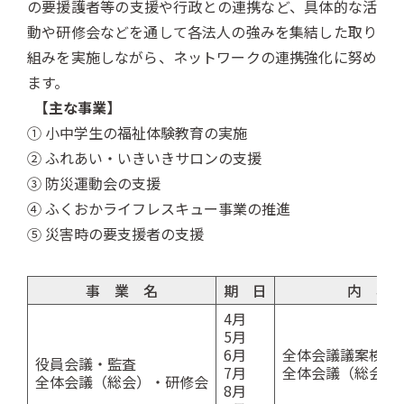
の要援護者等の支援や行政との連携など、具体的な活
動や研修会などを通して各法人の強みを集結した取り
組みを実施しながら、ネットワークの連携強化に努め
ます。
【主な事業】
① 小中学生の福祉体験教育の実施
② ふれあい・いきいきサロンの支援
③ 防災運動会の支援
④ ふくおかライフレスキュー事業の推進
⑤ 災害時の要支援者の支援
事 業 名
期 日
内 容
4月
5月
6月
全体会議議案検討
役員会議・監査
7月
全体会議（総会）
全体会議（総会）・研修会
8月