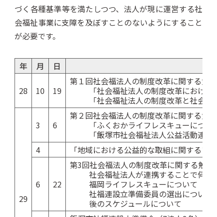
づく各種基準等を満たしつつ、法人が現に運営する社
会福祉事業に支障を及ぼすことのないようにすること
が必要です。
年
月
日
第１回社会福法人の制度改革に関する勉強会
28
10
19
「社会福祉法人の制度改革における
「社会福祉法人の制度改革と社会貢
第２回社会福法人の制度改革に関する勉強会
3
6
「ふくおかライフレスキューについ
「飯塚市社会福祉法人公益活動連携
4
「地域における公益的な取組に関するアン
第3回社会福法人の制度改革に関する勉強会
社会福祉法人が連携することで何が
6
22
福岡ライフレスキューについて
社福連設立準備委員の選出について
29
後のスケジュールについて