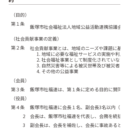
（目的）
第１条
飯塚市社会福祉法人地域公益活動連携協議会（
（社会貢献事業の定義）
第２条
社会貢献事業とは、地域のニーズや課題に基づ
地域に必要な福祉サービスの実施や利用者
社会福祉事業として制度化されていない福
自然災害等による被災世帯及び被災者に対
その他の公益事業
（会員）
第３条
飯塚市社福連は、第１条に定める目的に賛同し
（役員）
第４条
飯塚市社福連に会長１名、副会長3名以内（以
2
会長は、飯塚市社福連を代表し、会務を統括す
3
副会長は、会長を補佐し、会長に事故あるとき