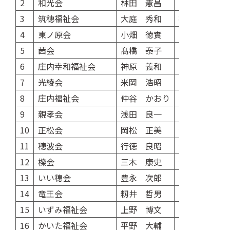
2
和光会
林田 憲昌
障がい者支援
3
筑穂福祉会
大庭 秀和
社会就労セン
4
東ノ原会
小畑 徳實
障がい者支援
5
茜会
髙橋 泰子
障がい者支援
6
庄内幸和福祉会
神原 義和
障がい福祉サ
7
光綾会
米岡 浩昭
特別養護老人
8
庄内福祉会
仲谷 かおり
特別養護老人
9
親孝会
浅田 良一
特別養護老人
10
正松会
岡松 正美
特別養護老人
11
穂波会
行徳 良昭
特別養護老人
12
櫟会
三木 康史
特別養護老人
13
いい穂会
豊永 次郎
特別養護老人
14
竜王会
籾井 哲男
障がい福祉サ
15
いずみ福祉会
上野 博文
特別養護老人
16
かいた福祉会
平野 大輔
特別養護老人